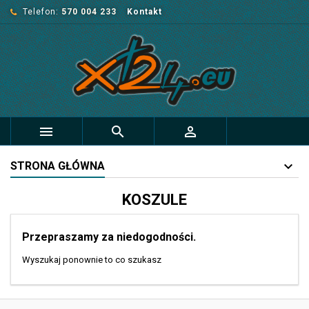
Telefon:
570 004 233
Kontakt



STRONA GŁÓWNA
KOSZULE
Przepraszamy za niedogodności.
Wyszukaj ponownie to co szukasz