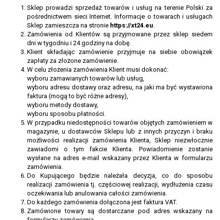
Sklep prowadzi sprzedaż towarów i usług na terenie Polski za
pośrednictwem sieci Internet. Informacje o towarach i usługach
Sklep zamieszcza na stronie
https://xt24.eu
.
Zamówienia od Klientów są przyjmowane przez sklep siedem
dni w tygodniu i 24 godziny na dobę.
Klient składając zamówienie przyjmuje na siebie obowiązek
zapłaty za złożone zamówienie.
W celu złożenia zamówienia Klient musi dokonać:
wyboru zamawianych towarów lub usług,
wyboru adresu dostawy oraz adresu, na jaki ma być wystawiona
faktura (mogą to być różne adresy),
wyboru metody dostawy,
wyboru sposobu płatności.
W przypadku niedostępności towarów objętych zamówieniem w
magazynie, u dostawców Sklepu lub z innych przyczyn i braku
możliwości realizacji zamówienia Klienta, Sklep niezwłocznie
zawiadomi o tym fakcie Klienta. Powiadomienie zostanie
wysłane na adres e-mail wskazany przez Klienta w formularzu
zamówienia.
Do Kupującego będzie należała decyzja, co do sposobu
realizacji zamówienia tj. częściowej realizacji, wydłużenia czasu
oczekiwania lub anulowania całości zamówienia.
Do każdego zamówienia dołączona jest faktura VAT.
Zamówione towary są dostarczane pod adres wskazany na
formularzu zamówienia.