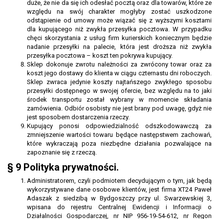
duże, że nie da się ich odesłać pocztą oraz dla towarów, które ze
względu na swój charakter mogłyby zostać uszkodzone
odstąpienie od umowy może wiązać się z wyższymi kosztami
dla kupującego niż zwykła przesyłka pocztowa. W przypadku
chęci skorzystania z usług firm kurierskich koniecznym będzie
nadanie przesyłki na palecie, która jest droższa niż zwykła
przesyłka pocztowa – koszt ten pokrywa kupujący.
Sklep dokonuje zwrotu należności za zwrócony towar oraz za
koszt jego dostawy do klienta w ciągu czternastu dni roboczych.
Sklep zwraca jedynie koszty najtańszego zwykłego sposobu
przesyłki dostępnego w swojej ofercie, bez względu na to jaki
środek transportu został wybrany w momencie składania
zamówienia. Odbiór osobisty nie jest brany pod uwagę, gdyż nie
jest sposobem dostarczenia rzeczy.
Kupujący ponosi odpowiedzialność odszkodowawczą za
zmniejszenie wartości towaru będące następstwem zachowań,
które wykraczają poza niezbędne działania pozwalające na
zapoznanie się z rzeczą.
§ 9 Polityka prywatności.
Administratorem, czyli podmiotem decydującym o tym, jak będą
wykorzystywane dane osobowe klientów, jest firma XT24 Paweł
Adaszak z siedzibą w Bydgoszczy przy ul. Swarzewskiej 3,
wpisana do rejestru Centralnej Ewidencji i Informacji o
Działalności Gospodarczej, nr NIP 956-19-54-612, nr Regon