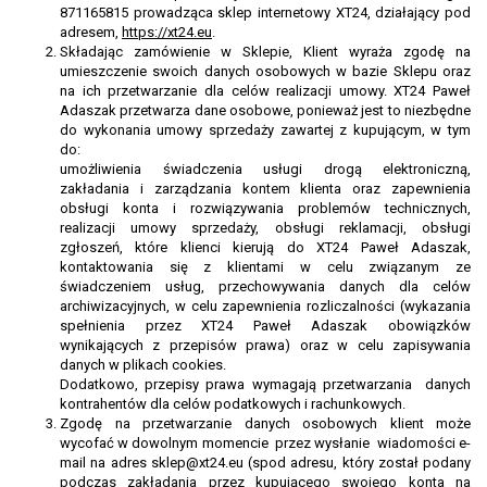
871165815 prowadząca sklep internetowy XT24, działający pod
adresem,
https://xt24.eu
.
Składając zamówienie w Sklepie, Klient wyraża zgodę na
umieszczenie swoich danych osobowych w bazie Sklepu oraz
na ich przetwarzanie dla celów realizacji umowy. XT24 Paweł
Adaszak przetwarza dane osobowe, ponieważ jest to niezbędne
do wykonania umowy sprzedaży zawartej z kupującym, w tym
do:
umożliwienia świadczenia usługi drogą elektroniczną,
zakładania i zarządzania kontem klienta oraz zapewnienia
obsługi konta i rozwiązywania problemów technicznych,
realizacji umowy sprzedaży, obsługi reklamacji, obsługi
zgłoszeń, które klienci kierują do XT24 Paweł Adaszak,
kontaktowania się z klientami w celu związanym ze
świadczeniem usług, przechowywania danych dla celów
archiwizacyjnych, w celu zapewnienia rozliczalności (wykazania
spełnienia przez XT24 Paweł Adaszak obowiązków
wynikających z przepisów prawa) oraz w celu zapisywania
danych w plikach cookies.
Dodatkowo, przepisy prawa wymagają przetwarzania danych
kontrahentów dla celów podatkowych i rachunkowych.
Zgodę na przetwarzanie danych osobowych klient może
wycofać w dowolnym momencie przez wysłanie wiadomości e-
mail na adres sklep@xt24.eu (spod adresu, który został podany
podczas zakładania przez kupującego swojego konta na