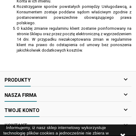
Konta w ich imieniu.
Rozstrzyganie sporów powstałych pomiędzy Usługodawcą, a
Konsumentem zostaje poddane sądom właściwym zgodnie z
postanowieniami powszechnie obowiązującego prawa
polskiego.
O każdej zmianie regulaminu klient zostanie poinformowany na
stronie Sklepu oraz przez pocztę elektroniczną z wyprzedzeniem
14 dni. W przypadku niezakceptowania zmian w regulaminie
klient ma prawo do odstapienia od umowy bez ponoszenia
jakichkolwiek dodatkowych kosztów.

PRODUKTY

NASZA FIRMA

TWOJE KONTO

KONTAKT
Informujemy, iż nasz sklep internetowy wykorzystuje
technologię plików cookies a jednocześnie nie zbiera w