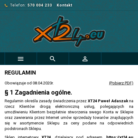
Telefon:
570 004 233
Kontakt



REGULAMIN
Obowiązuje od 08.04.2020r.
(Pobierz PDF)
§ 1 Zagadnienia ogólne.
Regulamin określa zasady świadczenia przez
XT24 Paweł Adaszak
na
rzecz Klientów drogą elektroniczną usług, polegających na
umożliwieniu Klientom bezpłatnie stworzenia swego Konta w Sklepie
oraz zawierania przez Internet umów sprzedaży towarów znajdujących
się w asortymencie Sklepu za ceny podane na odpowiednich
podstronach Sklepu.
Sklep internetowy
XT24
, działający pod adresem,
https://xt24.eu