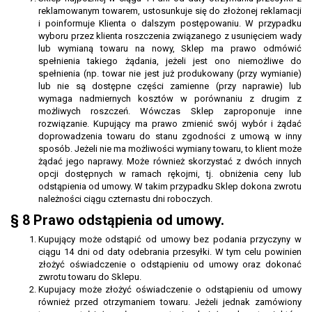
reklamowanym towarem, ustosunkuje się do złożonej reklamacji
i poinformuje Klienta o dalszym postępowaniu. W przypadku
wyboru przez klienta roszczenia związanego z usunięciem wady
lub wymianą towaru na nowy, Sklep ma prawo odmówić
spełnienia takiego żądania, jeżeli jest ono niemożliwe do
spełnienia (np. towar nie jest już produkowany (przy wymianie)
lub nie są dostępne części zamienne (przy naprawie) lub
wymaga nadmiernych kosztów w porównaniu z drugim z
możliwych roszczeń. Wówczas Sklep zaproponuje inne
rozwiązanie. Kupujący ma prawo zmienić swój wybór i żądać
doprowadzenia towaru do stanu zgodności z umową w inny
sposób. Jeżeli nie ma możliwości wymiany towaru, to klient może
żądać jego naprawy. Może również skorzystać z dwóch innych
opcji dostępnych w ramach rękojmi, tj. obniżenia ceny lub
odstąpienia od umowy. W takim przypadku Sklep dokona zwrotu
należności ciągu czternastu dni roboczych.
§ 8 Prawo odstąpienia od umowy.
Kupujący może odstąpić od umowy bez podania przyczyny w
ciągu 14 dni od daty odebrania przesyłki. W tym celu powinien
złożyć oświadczenie o odstąpieniu od umowy oraz dokonać
zwrotu towaru do Sklepu.
Kupujacy może złożyć oświadczenie o odstąpieniu od umowy
również przed otrzymaniem towaru. Jeżeli jednak zamówiony