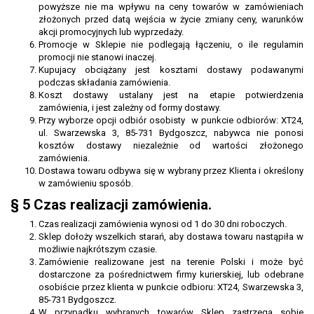
powyższe nie ma wpływu na ceny towarów w zamówieniach
złożonych przed datą wejścia w życie zmiany ceny, warunków
akcji promocyjnych lub wyprzedaży.
Promocje w Sklepie nie podlegają łączeniu, o ile regulamin
promocji nie stanowi inaczej.
Kupujacy obciążany jest kosztami dostawy podawanymi
podczas składania zamówienia.
Koszt dostawy ustalany jest na etapie potwierdzenia
zamówienia, i jest zależny od formy dostawy.
Przy wyborze opcji odbiór osobisty w punkcie odbiorów: XT24,
ul. Swarzewska 3, 85-731 Bydgoszcz, nabywca nie ponosi
kosztów dostawy niezależnie od wartości złożonego
zamówienia.
Dostawa towaru odbywa się w wybrany przez Klienta i określony
w zamówieniu sposób.
§ 5 Czas realizacji zamówienia.
Czas realizacji zamówienia wynosi od 1 do 30 dni roboczych.
Sklep dołoży wszelkich starań, aby dostawa towaru nastąpiła w
możliwie najkrótszym czasie.
Zamówienie realizowane jest na terenie Polski i może być
dostarczone za pośrednictwem firmy kurierskiej, lub odebrane
osobiście przez klienta w punkcie odbioru: XT24, Swarzewska 3,
85-731 Bydgoszcz.
W przypadku wybranych towarów Sklep zastrzega sobie