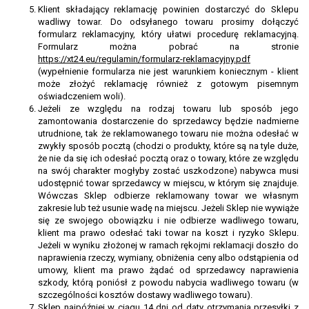
Klient składający reklamację powinien dostarczyć do Sklepu
wadliwy towar. Do odsyłanego towaru prosimy dołączyć
formularz reklamacyjny, który ułatwi procedurę reklamacyjną.
Formularz można pobrać na stronie
https://xt24.eu/regulamin/formularz-reklamacyjny.pdf
(wypełnienie formularza nie jest warunkiem koniecznym - klient
może złożyć reklamację również z gotowym pisemnym
oświadczeniem woli).
Jeżeli ze względu na rodzaj towaru lub sposób jego
zamontowania dostarczenie do sprzedawcy będzie nadmierne
utrudnione, tak że reklamowanego towaru nie można odesłać w
zwykły sposób pocztą (chodzi o produkty, które są na tyle duże,
że nie da się ich odesłać pocztą oraz o towary, które ze względu
na swój charakter mogłyby zostać uszkodzone) nabywca musi
udostępnić towar sprzedawcy w miejscu, w którym się znajduje.
Wówczas Sklep odbierze reklamowany towar we własnym
zakresie lub też usunie wadę na miejscu. Jeżeli Sklep nie wywiąże
się ze swojego obowiązku i nie odbierze wadliwego towaru,
klient ma prawo odesłać taki towar na koszt i ryzyko Sklepu.
Jeżeli w wyniku złożonej w ramach rękojmi reklamacji doszło do
naprawienia rzeczy, wymiany, obniżenia ceny albo odstąpienia od
umowy, klient ma prawo żądać od sprzedawcy naprawienia
szkody, którą poniósł z powodu nabycia wadliwego towaru (w
szczególności kosztów dostawy wadliwego towaru).
Sklep najpóźniej w ciągu 14 dni od daty otrzymania przesyłki z