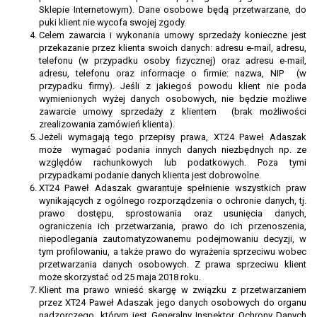
Sklepie Internetowym). Dane osobowe będą przetwarzane, do
puki klient nie wycofa swojej zgody.
Celem zawarcia i wykonania umowy sprzedaży konieczne jest
przekazanie przez klienta swoich danych: adresu e-mail, adresu,
telefonu (w przypadku osoby fizycznej) oraz adresu e-mail,
adresu, telefonu oraz informacje o firmie: nazwa, NIP (w
przypadku firmy). Jeśli z jakiegoś powodu klient nie poda
wymienionych wyżej danych osobowych, nie będzie możliwe
zawarcie umowy sprzedaży z klientem (brak możliwości
zrealizowania zamówień klienta).
Jeżeli wymagają tego przepisy prawa, XT24 Paweł Adaszak
może wymagać podania innych danych niezbędnych np. ze
względów rachunkowych lub podatkowych. Poza tymi
przypadkami podanie danych klienta jest dobrowolne.
XT24 Paweł Adaszak gwarantuje spełnienie wszystkich praw
wynikających z ogólnego rozporządzenia o ochronie danych, tj.
prawo dostępu, sprostowania oraz usunięcia danych,
ograniczenia ich przetwarzania, prawo do ich przenoszenia,
niepodlegania zautomatyzowanemu podejmowaniu decyzji, w
tym profilowaniu, a także prawo do wyrażenia sprzeciwu wobec
przetwarzania danych osobowych. Z prawa sprzeciwu klient
może skorzystać od 25 maja 2018 roku.
Klient ma prawo wnieść skargę w związku z przetwarzaniem
przez XT24 Paweł Adaszak jego danych osobowych do organu
nadzorczego, którym jest Generalny Inspektor Ochrony Danych