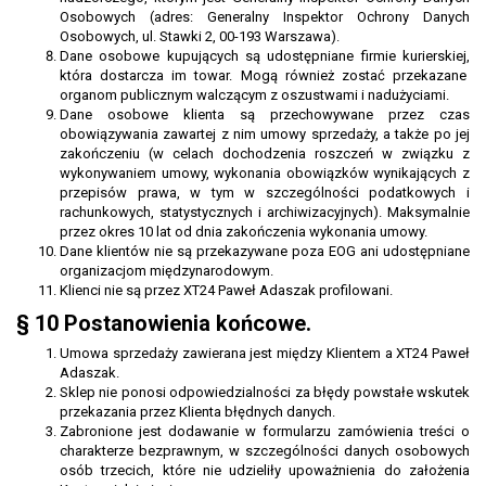
Osobowych (adres: Generalny Inspektor Ochrony Danych
Osobowych, ul. Stawki 2, 00-193 Warszawa).
Dane osobowe kupujących są udostępniane firmie kurierskiej,
która dostarcza im towar. Mogą również zostać przekazane
organom publicznym walczącym z oszustwami i nadużyciami.
Dane osobowe klienta są przechowywane przez czas
obowiązywania zawartej z nim umowy sprzedaży, a także po jej
zakończeniu (w celach dochodzenia roszczeń w związku z
wykonywaniem umowy, wykonania obowiązków wynikających z
przepisów prawa, w tym w szczególności podatkowych i
rachunkowych, statystycznych i archiwizacyjnych). Maksymalnie
przez okres 10 lat od dnia zakończenia wykonania umowy.
Dane klientów nie są przekazywane poza EOG ani udostępniane
organizacjom międzynarodowym.
Klienci nie są przez XT24 Paweł Adaszak profilowani.
§ 10 Postanowienia końcowe.
Umowa sprzedaży zawierana jest między Klientem a XT24 Paweł
Adaszak.
Sklep nie ponosi odpowiedzialności za błędy powstałe wskutek
przekazania przez Klienta błędnych danych.
Zabronione jest dodawanie w formularzu zamówienia treści o
charakterze bezprawnym, w szczególności danych osobowych
osób trzecich, które nie udzieliły upoważnienia do założenia