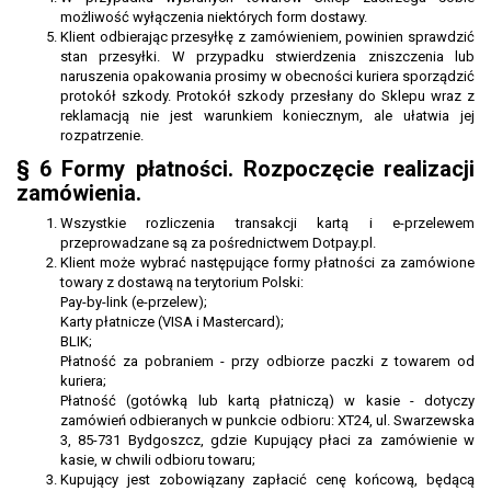
możliwość wyłączenia niektórych form dostawy.
Klient odbierając przesyłkę z zamówieniem, powinien sprawdzić
stan przesyłki. W przypadku stwierdzenia zniszczenia lub
naruszenia opakowania prosimy w obecności kuriera sporządzić
protokół szkody. Protokół szkody przesłany do Sklepu wraz z
reklamacją nie jest warunkiem koniecznym, ale ułatwia jej
rozpatrzenie.
§ 6 Formy płatności. Rozpoczęcie realizacji
zamówienia.
Wszystkie rozliczenia transakcji kartą i e-przelewem
przeprowadzane są za pośrednictwem Dotpay.pl.
Klient może wybrać następujące formy płatności za zamówione
towary z dostawą na terytorium Polski:
Pay-by-link (e-przelew);
Karty płatnicze (VISA i Mastercard);
BLIK;
Płatność za pobraniem - przy odbiorze paczki z towarem od
kuriera;
Płatność (gotówką lub kartą płatniczą) w kasie - dotyczy
zamówień odbieranych w punkcie odbioru: XT24, ul. Swarzewska
3, 85-731 Bydgoszcz, gdzie Kupujący płaci za zamówienie w
kasie, w chwili odbioru towaru;
Kupujący jest zobowiązany zapłacić cenę końcową, będącą