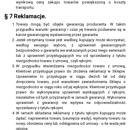
wynikową ceny zakupu towarów powiększoną o koszty
transportu;
§ 7 Reklamacje.
Towary mogą być objęte gwarancją producenta. W takim
przypadku warunki gwarancji i czas jej trwania podawane są w
karcie gwarancyjnej wystawionej przez gwaranta.
Jeżeli otrzymany towar jest wadliwy, kupujący może skorzystać,
według swojego wyboru, z uprawnień gwarancyjnych
bezpośrednio u gwaranta we wskazanych przez niego serwisach
lub z uprawnień przysługujących mu od sprzedawcy z tytułu
niezgodności towaru z umową , czyli rękojmi.
W przypadku stwierdzenia niezgodności towaru z umową,
Klientowi przysługuje prawo do złożenia reklamacji w Sklepie.
Uprawnienie to przysługuje w ciągu dwóch lat od daty
doręczenia towaru, pod warunkiem zawiadomienia Sklepu o
niezgodności w ciągu roku od jej wykrycia. Klientowi przysługuje
prawo do wykonywania uprawnień wynikających z rękojmi,
niezależnie od tych przyznanych w ramach gwarancji. Wykonanie
uprawnień z gwarancji nie wpływa na odpowiedzialność
sprzedawcy z tytułu rękojmi.
W ramach składania reklamacji z tytułu rękojmi kupujący może
żądać: naprawienia towaru (usunięcia wady); wymiany towaru na
nowy; obniżenia ceny lub odstąpienia od umowy - o ile wada jest
istotna.