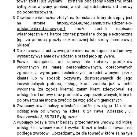
towar został już wysłany – zostanie obciążony kosztami, które
byłby zobowiązany ponieść, w sytuacji odstąpienia od umowy
po odbiorze towaru.
Oswiadczenie można złożyć na formularzu, który dostępny jest
na stronie
https://xt24.eu/regulamin/oswiadczenie-o-
odstapieniu-od-umowy.pdf
, może zostać napisane
własnoręcznie na kartce czy też przesłane drogą elektroniczną
(np. za pomocą poczty elektronicznej lub strony internetowej
Sklepu).
Do zachowania ustawowego terminu na odstąpienie od umowy,
wystarczy wysłanie oświadczenia przed jego upływem.
Prawo odstąpienia od umowy nie dotyczy produktów
wykonanych na miarę, personalizowanych, opracowanych
zgodnie z wymogami technicznymi przedstawionymi przez
klienta lub w sposób oczywisty dostosowanych do jego
indywidualnych potrzeb, usługi, która została już w pełni
wykonana (za zgodą klienta), zanim klient zdecydował się
odstąpić od umowy oraz produktów zapieczętowanych, których
po otwarciu nie można zwrócić ze względów higienicznych.
Zwracany towar należy odesłać najpóźniej w ciągu 14 dni od
odstąpienia od umowy na adres: XT24 Paweł Adaszak , ul.
Swarzewska 3, 85-731 Bydgoszcz.
Kupujący odsyła towar będący przedmiotem umowy, od której
odstąpił na własny koszt i ryzyko. Koszt odesłania towaru nie
podlega zwrotowi. Uprzedzamy, że dla towarów które są na tyle