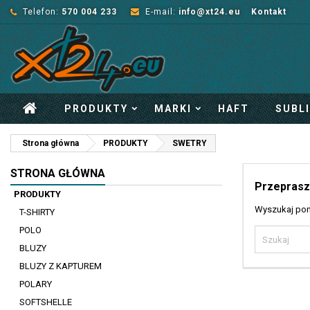
Telefon:
570 004 233
E-mail:
info@xt24.eu
Kontakt
PRODUKTY
MARKI
HAFT
SUBL
Strona główna
PRODUKTY
SWETRY
STRONA GŁÓWNA
Przeprasz
PRODUKTY
Wyszukaj pon
T-SHIRTY
POLO
BLUZY
BLUZY Z KAPTUREM
POLARY
SOFTSHELLE