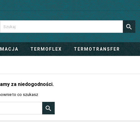

IMACJA
TERMOFLEX
TERMOTRANSFER
amy za niedogodności.
ownie to co szukasz
