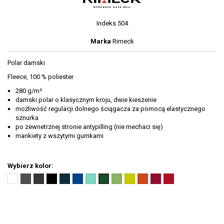
Indeks
504
Marka
Rimeck
Polar damski
Fleece, 100 % poliester
280 g/m²
damski polar o klasycznym kroju, dwie kieszenie
możliwość regulacji dolnego ściągacza za pomocą elastycznego
sznurka
po zewnetrznej stronie antypilling (nie mechaci się)
mankiety z wszytymi gumkami
Wybierz kolor:
Biały
Stalowy
Ebony
Czarny
Granatowy
Chabrowy
Miętowy
Groszkowy
Limetka
Pomarańczowy
Marlboro
Czerwony
Zieleń
(00)
(36)
grey
(01)
(02)
(05)
(95)
(39)
(62)
(11)
czerwony
(07)
butelkowa
(94)
(23)
(06)