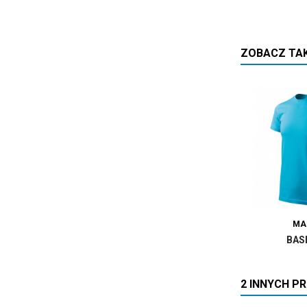
ZOBACZ TA
MA
BAS
2 INNYCH P