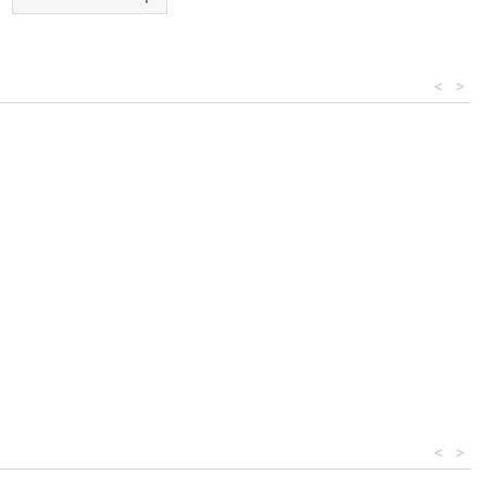
<
>
<
>