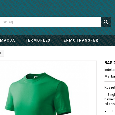

IMACJA
TERMOFLEX
TERMOTRANSFER
8
BASI
Indeks
Marka
Koszul
Single
bawełn
siliko
160