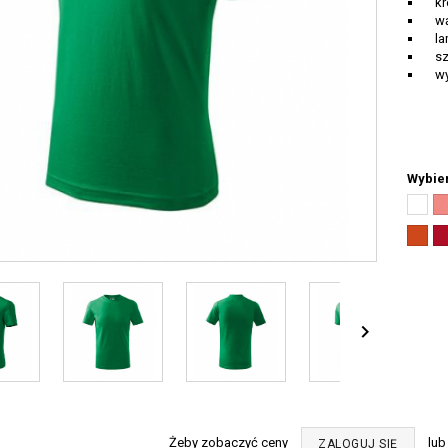
kró
wąs
lam
sze
wyk
Wybier
Biały
Co
(00)
(a
Pomar
Cz
(11)
(0

Żeby zobaczyć ceny
lu
ZALOGUJ SIĘ