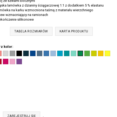
j ze szwami bocznymi
ka lamówka z dzianiny ściągaczowej 1:1 z dodatkiem 5 % elastanu
ówka na karku wzmocniona taśmą z materiału wierzchniego
w wzmacniający na ramionach
ończenie silikonowe
TABELA ROZMIARÓW
KARTA PRODUKTU
z kolor:
ral
Jasnoszary
Ciemnoszary
Czarny
Granatowy
Chabrowy
Denim
Lazurowy
Błękitny
Turkus
Szmaragdowy
Miętowy
Green
Limetka
Żółty
Cytryno
Zieleń
1)
melanż
melanż
(01)
(02)
(05)
(60)
(14)
(15)
(44)
(19)
(95)
apple
(62)
(04)
(96)
trawy
ańczowy
erwony
Malinowy
Różowy
Fioletowy
(03)
(12)
(92)
(16)
7)
(63)
(30)
(64)
b
.
ZAREJESTRUJ SIĘ