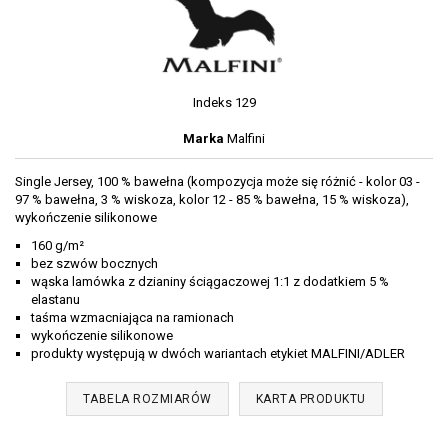
Indeks
129
Marka
Malfini
Single Jersey, 100 % bawełna (kompozycja może się różnić - kolor 03 -
97 % bawełna, 3 % wiskoza, kolor 12 - 85 % bawełna, 15 % wiskoza),
wykończenie silikonowe
160 g/m²
bez szwów bocznych
wąska lamówka z dzianiny ściągaczowej 1:1 z dodatkiem 5 %
elastanu
taśma wzmacniająca na ramionach
wykończenie silikonowe
produkty występują w dwóch wariantach etykiet MALFINI/ADLER
TABELA ROZMIARÓW
KARTA PRODUKTU