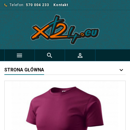
Telefon:
570 004 233
Kontakt



STRONA GŁÓWNA