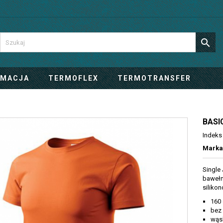

IMACJA
TERMOFLEX
TERMOTRANSFER
BASI
Indeks
Marka
Single
bawełn
siliko
160
bez
wąsk