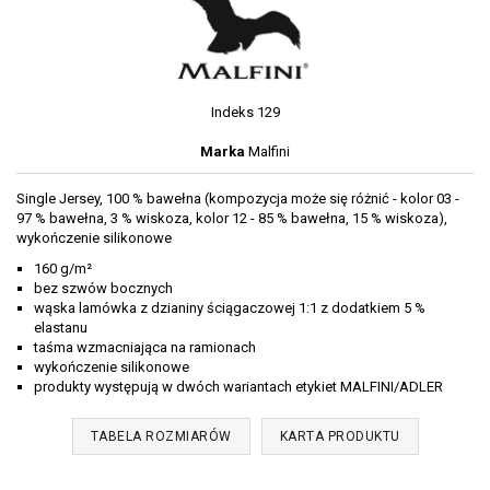
Indeks
129
Marka
Malfini
Single Jersey, 100 % bawełna (kompozycja może się różnić - kolor 03 -
97 % bawełna, 3 % wiskoza, kolor 12 - 85 % bawełna, 15 % wiskoza),
wykończenie silikonowe
160 g/m²
bez szwów bocznych
wąska lamówka z dzianiny ściągaczowej 1:1 z dodatkiem 5 %
elastanu
taśma wzmacniająca na ramionach
wykończenie silikonowe
produkty występują w dwóch wariantach etykiet MALFINI/ADLER
TABELA ROZMIARÓW
KARTA PRODUKTU