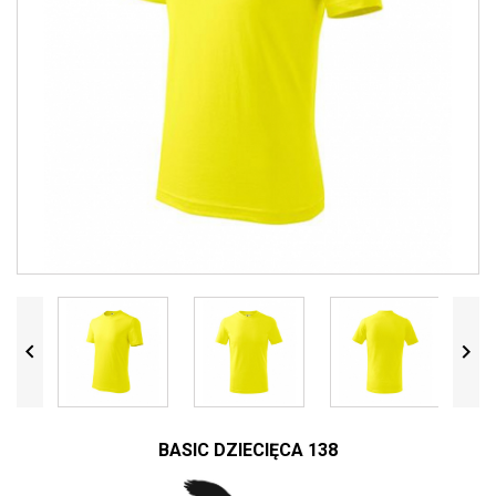


BASIC DZIECIĘCA 138