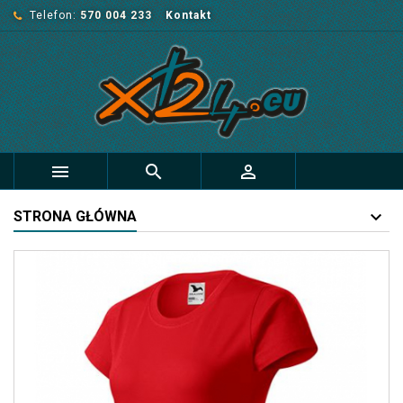
Telefon:
570 004 233
Kontakt



STRONA GŁÓWNA