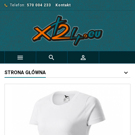
Telefon:
570 004 233
Kontakt



STRONA GŁÓWNA