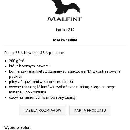
Indeks
219
Marka
Malfini
Pique, 65 % bawełna, 35 % poliester
200 g/m²
krój z bocznymi szwami
kołnierzyk i mankiety z dzianiny ściągaczowej 1:1 z kontrastowym
paskiem
plisy z 3 guzikami w kolorze materiału
wewnętrzna część lamówki wykończona taśmą z tego samego
materiału co koszulka
szew na ramionach wzmocniony taśmą
TABELA ROZMIARÓW
KARTA PRODUKTU
Wybierz kolor: