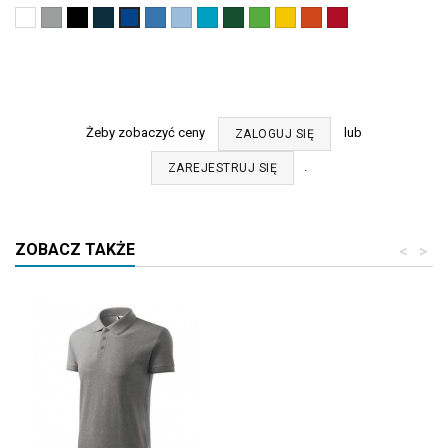
Biały
Ciemnoszary
Czarny
Granatowy
Lazurowy
Błękitny
Turkus
Zieleń
Green
Żółty
Pomarańczowy
Czerwony
Chabrowy
(00)
melanż
(01)
(02)
(14)
(15)
(44)
butelkowa
apple
(04)
(11)
(07)
(05)
(12)
(06)
(92)
Żeby zobaczyć ceny
lub
ZALOGUJ SIĘ
.
ZAREJESTRUJ SIĘ
ZOBACZ TAKŻE
<
>