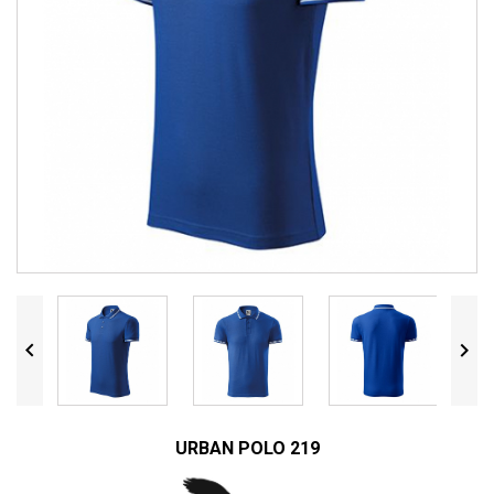


URBAN POLO 219