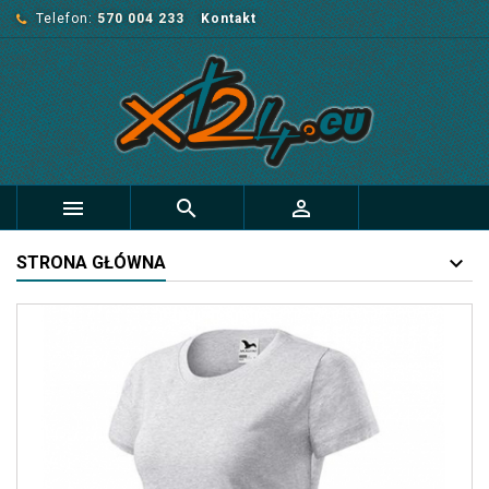
Telefon:
570 004 233
Kontakt



STRONA GŁÓWNA