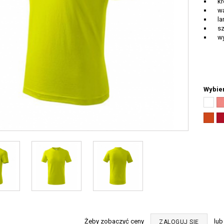
kró
wąs
lam
sze
wyk
Wybier
Biały
Co
(00)
(a
Pomar
Cz
(11)
(0
Żeby zobaczyć ceny
lu
ZALOGUJ SIĘ