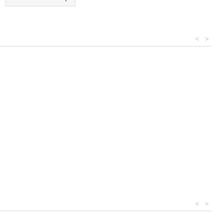
<
>
<
>