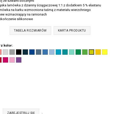
j ze szwami bocznymi
ka lamówka z dzianiny ściągaczowej 1:1 z dodatkiem 5 % elastanu
ówka na karku wzmocniona taśmą z materiału wierzchniego
w wzmacniający na ramionach
ończenie silikonowe
TABELA ROZMIARÓW
KARTA PRODUKTU
z kolor:
ral
Jasnoszary
Ciemnoszary
Czarny
Granatowy
Chabrowy
Denim
Lazurowy
Błękitny
Turkus
Szmaragdowy
Miętowy
Zieleń
Green
Żółty
Cytryno
Limetka
1)
melanż
melanż
(01)
(02)
(05)
(60)
(14)
(15)
(44)
(19)
(95)
trawy
apple
(04)
(96)
(62)
ańczowy
erwony
Malinowy
Różowy
Fioletowy
(03)
(12)
(16)
(92)
7)
(63)
(30)
(64)
b
.
ZAREJESTRUJ SIĘ