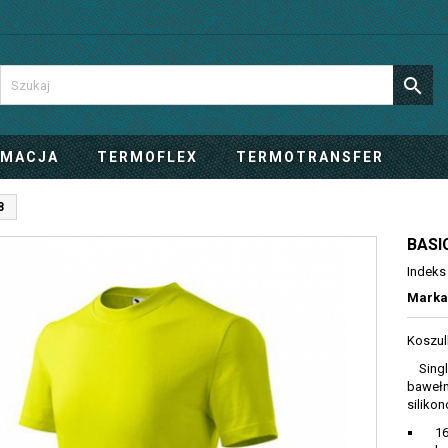

IMACJA
TERMOFLEX
TERMOTRANSFER
8
BASI
Indeks
Marka
Koszul
Single
bawełn
siliko
160