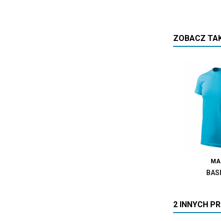
ZOBACZ TA
MA
BAS
2 INNYCH P