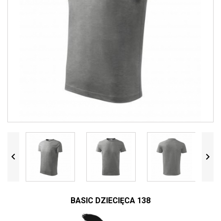


BASIC DZIECIĘCA 138