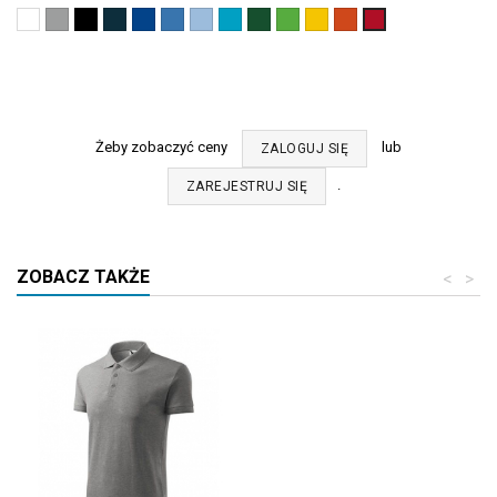
Biały
Ciemnoszary
Czarny
Granatowy
Chabrowy
Lazurowy
Błękitny
Turkus
Zieleń
Green
Żółty
Pomarańczowy
Czerwony
(00)
melanż
(01)
(02)
(05)
(14)
(15)
(44)
butelkowa
apple
(04)
(11)
(07)
(12)
(06)
(92)
Żeby zobaczyć ceny
lub
ZALOGUJ SIĘ
.
ZAREJESTRUJ SIĘ
ZOBACZ TAKŻE
<
>