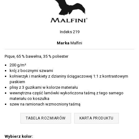
Indeks
219
Marka
Malfini
Pique, 65 % bawełna, 35 % poliester
200 g/m²
krój z bocznymi szwami
kołnierzyk i mankiety z dzianiny ściągaczowej 1:1 z kontrastowym
paskiem
plisy z 3 guzikami w kolorze materiału
wewnętrzna część lamówki wykończona taśmą z tego samego
materiału co koszulka
szew na ramionach wzmocniony taśmą
TABELA ROZMIARÓW
KARTA PRODUKTU
Wybierz kolor: