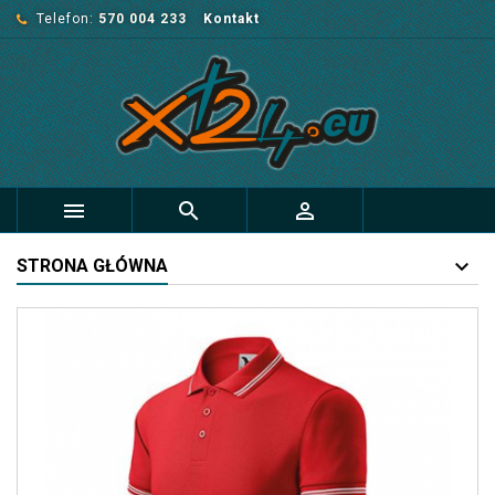
Telefon:
570 004 233
Kontakt



STRONA GŁÓWNA