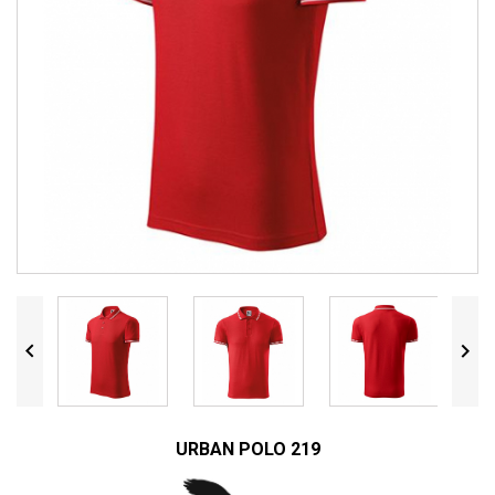


URBAN POLO 219