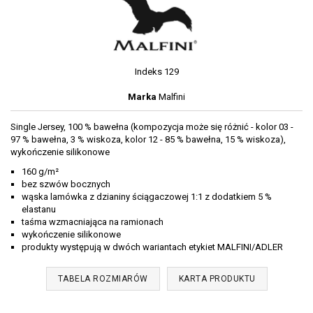
Indeks
129
Marka
Malfini
Single Jersey, 100 % bawełna (kompozycja może się różnić - kolor 03 -
97 % bawełna, 3 % wiskoza, kolor 12 - 85 % bawełna, 15 % wiskoza),
wykończenie silikonowe
160 g/m²
bez szwów bocznych
wąska lamówka z dzianiny ściągaczowej 1:1 z dodatkiem 5 %
elastanu
taśma wzmacniająca na ramionach
wykończenie silikonowe
produkty występują w dwóch wariantach etykiet MALFINI/ADLER
TABELA ROZMIARÓW
KARTA PRODUKTU