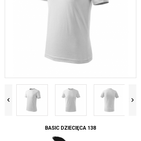


BASIC DZIECIĘCA 138